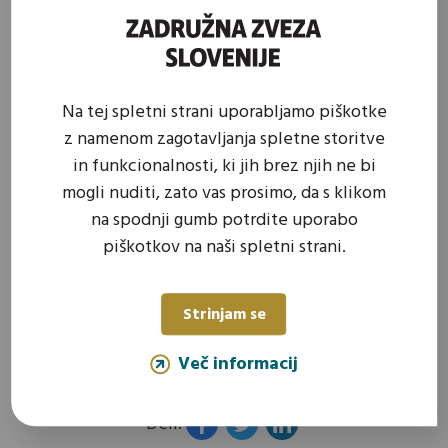
svetujemo članicam pri pravnih in finančnih
vprašanjih ter drugih vprašanjih s področja
njihovega poslovanja,
Na tej spletni strani uporabljamo piškotke
sodelujemo v postopkih priprave zakonodajnih
z namenom zagotavljanja spletne storitve
predlogov in drugih predpisov,
in funkcionalnosti, ki jih brez njih ne bi
mogli nuditi, zato vas prosimo, da s klikom
sooblikujemo skupno kmetijsko politiko,
na spodnji gumb potrdite uporabo
piškotkov na naši spletni strani.
organiziramo posvete, izobraževanja in seminarje,
skrbimo za zastopanje, promocijo in informiranje
Strinjam se
naših članic.
Več informacij
Deli: