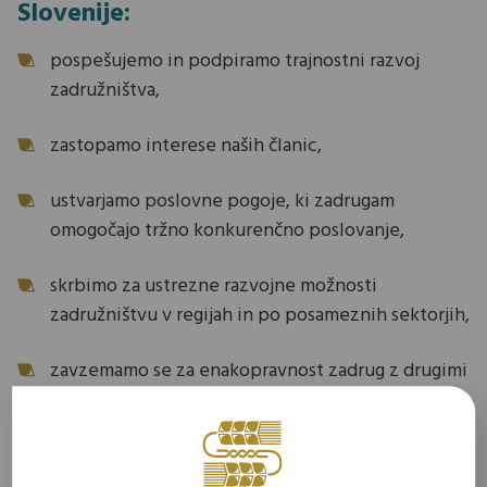
Slovenije:
pospešujemo in podpiramo trajnostni razvoj
zadružništva,
zastopamo interese naših članic,
ustvarjamo poslovne pogoje, ki zadrugam
omogočajo tržno konkurenčno poslovanje,
skrbimo za ustrezne razvojne možnosti
zadružništvu v regijah in po posameznih sektorjih,
zavzemamo se za enakopravnost zadrug z drugimi
gospodarskimi subjekti, zakonodajo, prijazno do
zadrug in njihovih članov, in večjo prepoznavnost
zadružništva in zadružnih vrednot v širši javnosti,