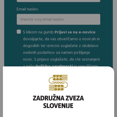
Email naslov
S klikom na gumb
Prijavi se na e-novice
dovoljujete, da vas obveščamo o novicah in
dogodkih ter izrecno soglašate z obdelavo
osebnih podatkov za namen pošiljanja
novic. S prijavo soglašate, da ste seznanjeni
z našo
Politiko zasebnosti
in specifičnimi
nameni uporabe.
Prijavi se na e-novice