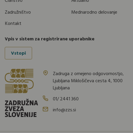
Članstvo
Aktualno
Zadružništvo
Mednarodno delovanje
Kontakt
Vpis v sistem za registrirane uporabnike
Vstopi
Zadruga z omejeno odgovornostjo,
Ljubljana Miklošičeva cesta 4, 1000
Ljubljana
01/ 2441 360
info@zzs.si