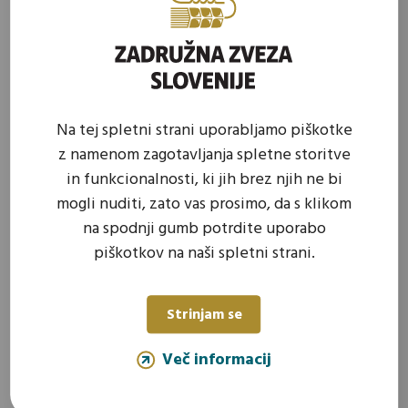
Deli:
Na tej spletni strani uporabljamo piškotke
Prijavite se na naše e-novice in
z namenom zagotavljanja spletne storitve
nikoli ne zamudite dogajanja s
in funkcionalnosti, ki jih brez njih ne bi
področja kmetijstva in
mogli nuditi, zato vas prosimo, da s klikom
zadružništva!
na spodnji gumb potrdite uporabo
piškotkov na naši spletni strani.
Prijavi se na e-novice
Strinjam se
Več informacij