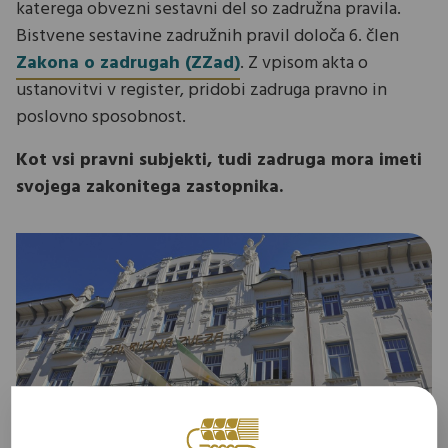
katerega obvezni sestavni del so zadružna pravila.
Bistvene sestavine zadružnih pravil določa 6. člen
Zakona o zadrugah (ZZad)
. Z vpisom akta o
ustanovitvi v register, pridobi zadruga pravno in
poslovno sposobnost.
Kot vsi pravni subjekti, tudi zadruga mora imeti
svojega zakonitega zastopnika.