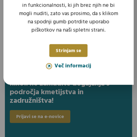
in funkcionalnosti, ki jih brez njih ne bi
Vabljeni, da v torek, 7. marca 2023 ob 11.15 prisluhnete
mogli nuditi, zato vas prosimo, da s klikom
oddaji Zadružni odmevi na Radiu Ognjišče.
na spodnji gumb potrdite uporabo
Preberi več
piškotkov na naši spletni strani.
Strinjam se
Več informacij
Prijavite se na naše e-novice in
nikoli ne zamudite dogajanja s
področja kmetijstva in
zadružništva!
Prijavi se na e-novice