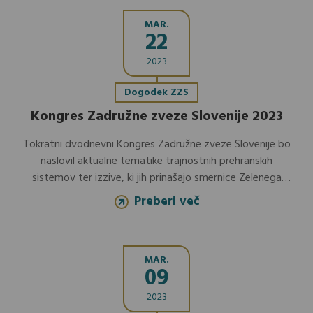
MAR.
22
2023
Dogodek ZZS
Kongres Zadružne zveze Slovenije 2023
Tokratni dvodnevni Kongres Zadružne zveze Slovenije bo
naslovil aktualne tematike trajnostnih prehranskih
sistemov ter izzive, ki jih prinašajo smernice Zelenega
dogovora ter geopolitične spremembe tako kmetijstvu
Preberi več
kot širšemu gospodarskemu okolju v Sloveniji.
MAR.
09
2023