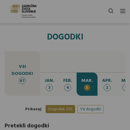
DOGODKI
VSI
DOGODKI
JAN.
FEB.
MAR.
APR.
MA
67
3
4
5
2
4
Prikazuj:
Dogodek ZZS
Vsi dogodki
Pretekli dogodki