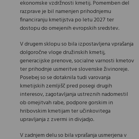
ekonomske vzdržnosti kmetij. Pomemben del
razprave je bil namenjen prihodnjemu
financiranju kmetijstva po letu 2027 ter
dostopu do omejenih evropskih sredstev.
V drugem sklopu so bila izpostavljena vprašanja
dolgoročne vloge družinskih kmetij,
generacijske prenove, socialne varnosti kmetov
ter prihodnje usmeritve slovenske živinoreje.
Posebej so se dotaknila tudi varovanja
kmetijskih zemljišč pred posegi drugih
interesov, zagotavljanja ustreznih nadomestil
ob omejitvah rabe, podpore gorskim in
hribovskim kmetijam ter učinkovitega
upravljanja z zvermi in divjadjo.
V zadnjem delu so bila vprašanja usmerjena v