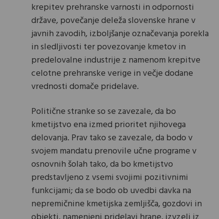
krepitev prehranske varnosti in odpornosti
države, povečanje deleža slovenske hrane v
javnih zavodih, izboljšanje označevanja porekla
in sledljivosti ter povezovanje kmetov in
predelovalne industrije z namenom krepitve
celotne prehranske verige in večje dodane
vrednosti domače pridelave.
Politične stranke so se zavezale, da bo
kmetijstvo ena izmed prioritet njihovega
delovanja. Prav tako se zavezale, da bodo v
svojem mandatu prenovile učne programe v
osnovnih šolah tako, da bo kmetijstvo
predstavljeno z vsemi svojimi pozitivnimi
funkcijami; da se bodo ob uvedbi davka na
nepremičnine kmetijska zemljišča, gozdovi in
objekti, namenjeni pridelavi hrane, izvzeli iz